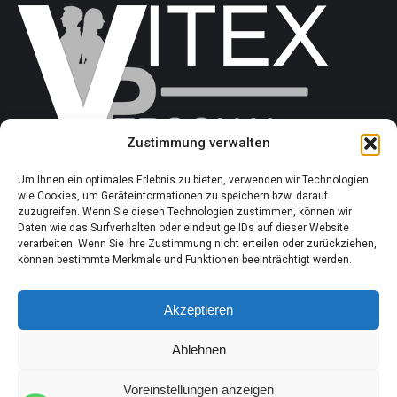
Zustimmung verwalten
Um Ihnen ein optimales Erlebnis zu bieten, verwenden wir Technologien
Augustusstraße 59
wie Cookies, um Geräteinformationen zu speichern bzw. darauf
61130 Nidderau
zuzugreifen. Wenn Sie diesen Technologien zustimmen, können wir
Tel.: +49 6187 938 2232
Daten wie das Surfverhalten oder eindeutige IDs auf dieser Website
Fax: +49 6187 938 3437
verarbeiten. Wenn Sie Ihre Zustimmung nicht erteilen oder zurückziehen,
können bestimmte Merkmale und Funktionen beeinträchtigt werden.
E-Mail: info[at]vitex-personal.de
Website: www.vitex-personal.de
Akzeptieren
Personalvermittlung
Arbeitnehmerüberlassung
Ablehnen
Voreinstellungen anzeigen